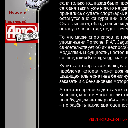
если только год назад было пре
сегодня таким уже никого не уд
Новости
принялись скупать спорткары, в
останутся вне конкуренции, а в
Партнёры:
Счастливчики, обладающие мод
останутся в выгоде, ведь с теч
То, что марки спорткаров не та
упоминании Porsche, FIAT, Jagua
свидетельствует об их неспособ
моделями. В сущности, настоящ
со шведским Koenigsegg, максим
Купить автокар также легко, ка
проблема, которая может возник
щадящая альтернатива бензину
заказать и с бензиновым мотор
Автокары превосходят самих се
Конечно, многие могут посчитат
но в будущем автокар обязател
– не разбить такую драгоценнос
НАШ ИНФОРМАЦИОННЫЙ