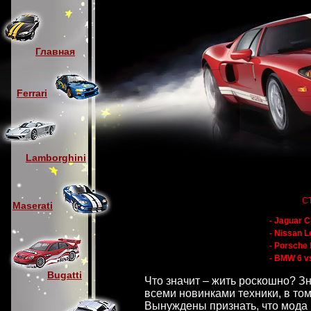
Главная
Ferrari
Lamborghini
С
Maserati
Jaguar C
-
Nissan L
-
Porsche 
-
BMW 6 v
-
Bugatti
Что значит – жить роскошно? Зн
всеми новинками техники, в то
Вынуждены признать, что мода 