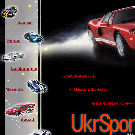
Главная
Ferrari
Lamborghini
ГЕРОИ «ФОРМУЛЫ-1»
Maserati
Михаэль Шумахер
НАШ ИНФОРМАЦИОННЫЙ
Bugatti