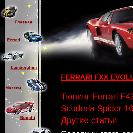
Главная
Ferrari
Lamborghini
FERRARI FXX EVOL
Maserati
Тюнинг Ferrari F4
Scuderia Spider 1
Другие статьи
Bugatti