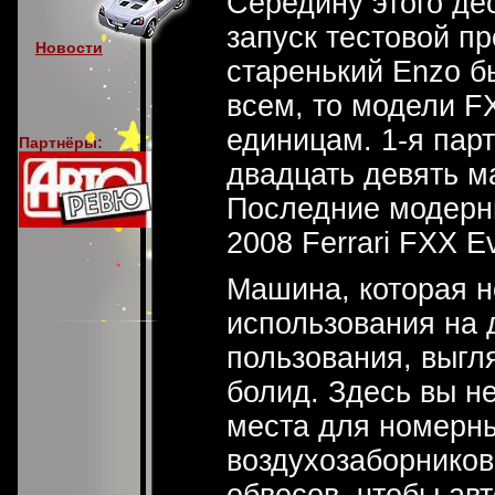
Середину этого де
запуск тестовой пр
Новости
старенький Enzo б
всем, то модели F
единицам. 1-я парти
Партнёры:
двадцать девять м
Последние модерн
2008 Ferrari FXX Ev
Машина, которая н
использования на 
пользования, выгл
болид. Здесь вы н
места для номерны
воздухозаборников
обвесов, чтобы ав