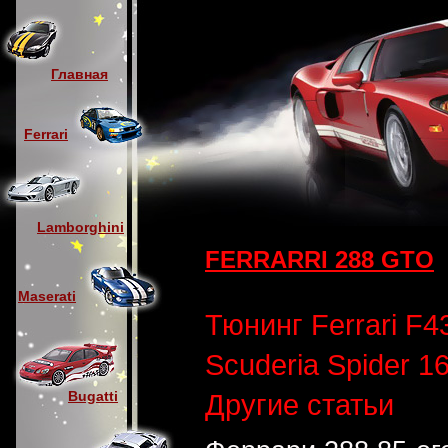
Главная
Ferrari
Lamborghini
FERRARRI 288 GTO
Maserati
Тюнинг Ferrari F4
Scuderia Spider 1
Другие статьи
Bugatti