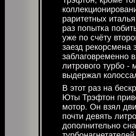
коллекционирован
раритетных италья
раз попытка побит
уже по счёту втор
заезд рекорсмена 
заблаговременно в
литрового турбо - 
выдержал колоссал
В этот раз на бес
Юты Трэфтон прив
мотор. Он взял дв
почти девять литро
дополнительно сна
турбонагнетателей