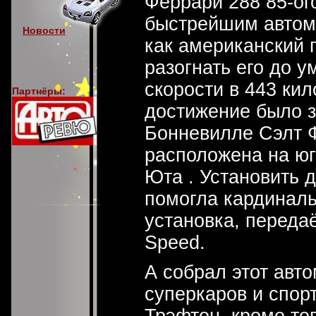
Феррари 288 85-ог
быстрейшим автомо
Новости
как американский 
разогнать его до 
скорости в 443 кил
Партнёры:
достижение было 
Бонневилле Cэлт Ф
расположена на юг
Юта . Установить 
помогла кардинал
установка, переда
Speed.
А собрал этот авт
суперкаров и спор
Трэфтон, кроме то