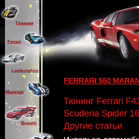
Главная
Ferrari
Lamborghini
FERRARI 550 MARA
Maserati
Тюнинг Ferrari F4
Scuderia Spider 1
Другие статьи
Bugatti