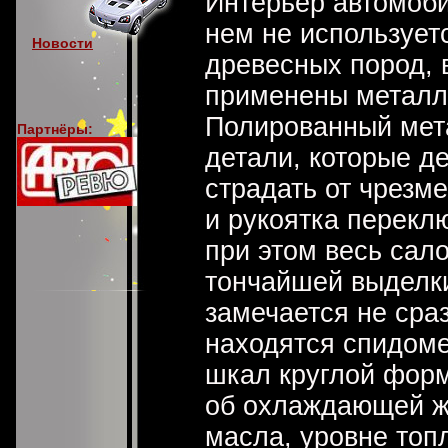
Интерьер автомоби
нем не использует
Новости
древесных пород, 
применены металл
Полированный мета
Партнёры:
детали, которые д
страдать от чрезм
и рукоятка перекл
при этом весь сал
тончайшей выделки
замечается не сра
находятся спидоме
шкал круглой форм
об охлаждающей ж
масла, уровне топ