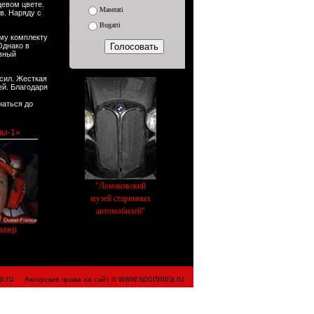
цевом цвете.
Maserati
в. Наряду с
Bugatti
ому комплекту
Однако в
ивный
сил. Жесткая
ей. Благодаря
наться до
лы-1»
"Ломаковский
музей старинных
автомобилей"
ахер
a.ru
www.sportmira.ru
Авторские права на сайт ©