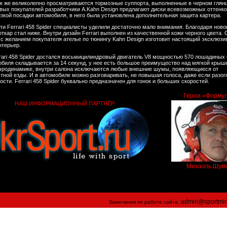
ак же великолепно просматриваются тормозные суппорта, выполненные в черном глян
вых покупателей разработчики A.Kahn Design предлагают диски всевозможных оттенко
низкой посадки автомобиля, в него была установлена дополнительная защита картера.
ти Ferrari 458 Spider специалисты уделили достаточно мало внимания. Благодаря нов
ткар стал ниже. Внутри дизайн Ferrari выполнен из качественной кожи черного цвета. 
 с желанием покупателя ателье по тюнингу Kahn Design изготовит настоящий эксклюз
нтерьер.
rari 458 Spider достался восьмицилиндровый двигатель V8 мощностью 570 лошадиных 
биля складывается за 14 секунд, у нее есть большое преимущество над мягкой крыш
эродинамике, внутри салона исключаются любые внешние шумы, появляющиеся от
тной езды. И в автомобиле можно разговаривать, не повышая голоса, даже если разог
сти. Ferrari 458 Spider буквально предназначен для гонок и больших скоростей.
Герои «Форму
НАШ ИНФОРМАЦИОННЫЙ ПАРТНЁР
Михаэль Шум
admin@sportmir
Замечания по работе сайта: