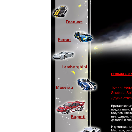
Главная
Ferrari
Lamborghini
FERRARI 458
Maserati
Тюнинг Ferra
Scuderia Sp
Другие стат
Британское а
представило F
голубом цвет
Bugatti
нет, однако,
деталей и зна
Изумительный 
Мастера, раб