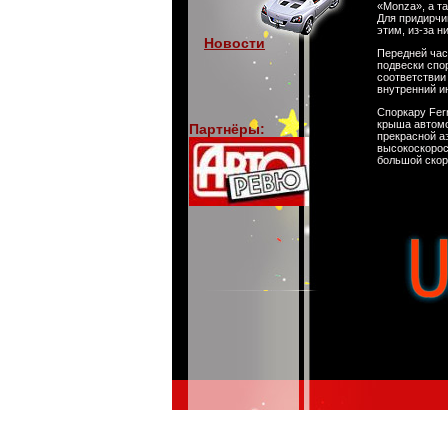
«Monza», а т
Для придирчи
этим, из-за 
Новости
Передней час
подвески спор
соответствии
внутренний и
Споркару Fer
крыша автомо
Партнёры:
прекрасной а
высокоскорос
большой скоро