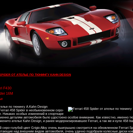
 SPIDER ОТ АТЕЛЬЕ ПО ТЮНИНГУ KAHN DESIGN
ri F430
ider 16M
ьи
телье по тюнингу A.Kahn Design
errari 458 Spider в необыкновенном серо-
е. Никаких особых изменений в спорткаре
 именно деталям автомобиля было удостоено особое внимание. Как известно, именно 
менито ателье Kahn Design, и ранее модернизировавшее Ferrari, а так же и купе 458 Ital
серо-голубой цвет Grigio Alloy очень выигрышно смотрится на обновленном Ferrari Spi
отающие над внешним видом автомобиля, очень удачно подобрали колесные диски ко