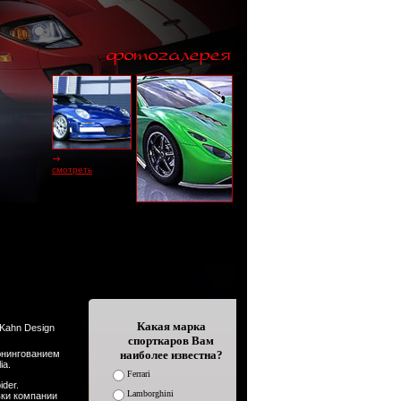
смотреть
Какая марка
спорткаров Вам
тюнингованием
наиболее известна?
ia.
Ferrari
der.
Lamborghini
вки компании